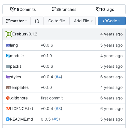
18
Commits
3
Branches
10
Tags
Go to file
Add File
Code
master
Erebus
v0.1.2
lang
v0.0.6
module
v0.1.0
packs
v0.0.6
styles
v0.0.4 (
#4
)
templates
v0.1.0
.gitignore
first commit
LICENCE.txt
v0.0.4 (
#3
)
README.md
0.0.5 (
#5
)