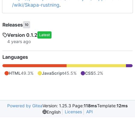
/wiki/Skapa-rustning
.
Releases
10
Version 0.1.2
Latest
Languages
HTML
49.3%
JavaScript
45.5%
CSS
5.2%
Powered by Gitea
Version: 1.25.3 Page:
118ms
Template:
12ms
Licenses
API
English