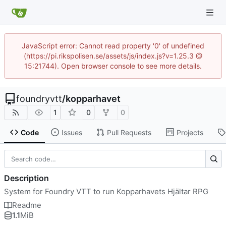
JavaScript error: Cannot read property '0' of undefined
(https://pi.rikspolisen.se/assets/js/index.js?v=1.25.3 @
15:21744). Open browser console to see more details.
foundryvtt
/
kopparhavet
1
0
0
Code
Issues
Pull Requests
Projects
Description
System for Foundry VTT to run Kopparhavets Hjältar RPG
Readme
1.1
MiB