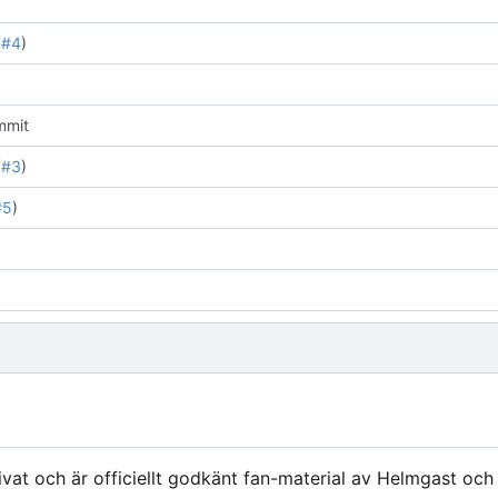
(
#4
)
mmit
(
#3
)
#5
)
vat och är officiellt godkänt fan-material av Helmgast oc