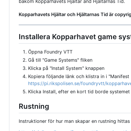
bakom Kopparhavets Hjältar and Hjältarnas Tid.
Kopparhavets Hjältar och Hjältarnas Tid är copyr
Installera Kopparhavet game sy
Öppna Foundry VTT
Gå till "Game Systems" fliken
Klicka på "Install System" knappen
Kopiera följande länk och klistra in i "Manifest 
https://pi.rikspolisen.se/foundryvtt/kopparha
Klicka Install, efter en kort tid borde systemet 
Rustning
Instruktioner för hur man skapar en rustning hittas 