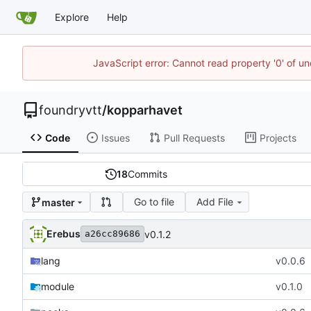
Explore
Help
JavaScript error: Cannot read property '0' of un
foundryvtt
/
kopparhavet
Code
Issues
Pull Requests
Projects
18
Commits
Go to file
Add File
master
Erebus
v0.1.2
a26cc89686
lang
v0.0.6
module
v0.1.0