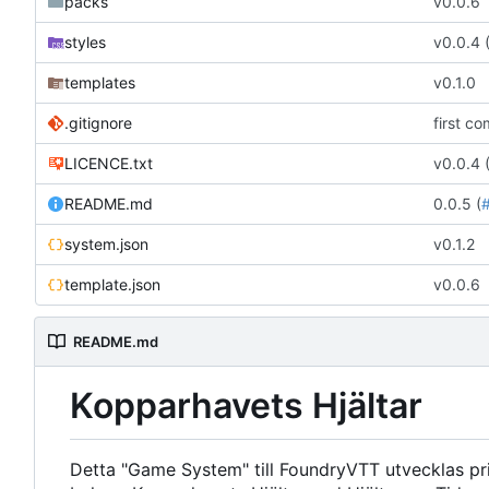
packs
v0.0.6
styles
v0.0.4 
templates
v0.1.0
.gitignore
first co
LICENCE.txt
v0.0.4 
README.md
0.0.5 (
system.json
v0.1.2
template.json
v0.0.6
README.md
Kopparhavets Hjältar
Detta "Game System" till FoundryVTT utvecklas pri