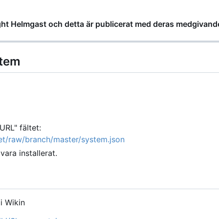
ight Helmgast och detta är publicerat med deras medgivand
stem
URL" fältet:
vet/raw/branch/master/system.json
vara installerat.
i Wikin