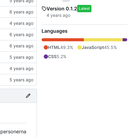
Version 0.1.2
Latest
Languages
HTML
49.3%
JavaScript
45.5%
CSS
5.2%
h personerna