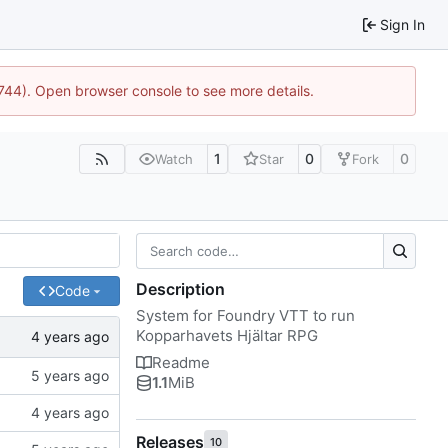
Sign In
21744). Open browser console to see more details.
1
0
0
Watch
Star
Fork
Description
Code
System for Foundry VTT to run
Kopparhavets Hjältar RPG
Readme
1.1
MiB
Releases
10