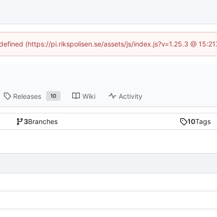
defined (https://pi.rikspolisen.se/assets/js/index.js?v=1.25.3 @ 15:
Releases
Wiki
Activity
10
3
Branches
10
Tags