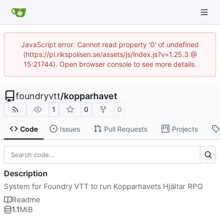
JavaScript error: Cannot read property '0' of undefined
(https://pi.rikspolisen.se/assets/js/index.js?v=1.25.3 @
15:21744). Open browser console to see more details.
foundryvtt
/
kopparhavet
1
0
0
Code
Issues
Pull Requests
Projects
Description
System for Foundry VTT to run Kopparhavets Hjältar RPG
Readme
1.1
MiB