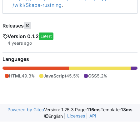
/wiki/Skapa-rustning
.
Releases
10
Version 0.1.2
Latest
Languages
HTML
49.3%
JavaScript
45.5%
CSS
5.2%
Powered by Gitea
Version: 1.25.3 Page:
116ms
Template:
13ms
Licenses
API
English