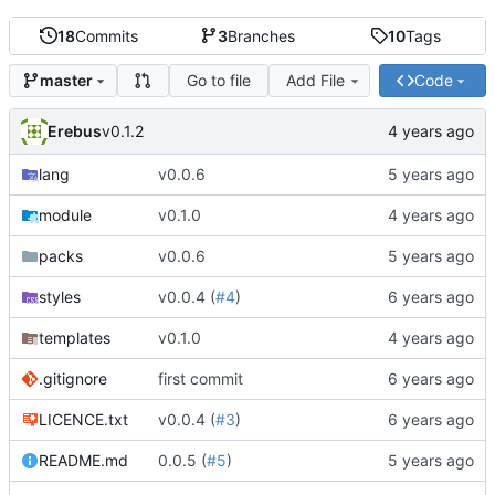
18
Commits
3
Branches
10
Tags
Go to file
Add File
Code
master
Erebus
v0.1.2
lang
v0.0.6
module
v0.1.0
packs
v0.0.6
styles
v0.0.4 (
#4
)
templates
v0.1.0
.gitignore
first commit
LICENCE.txt
v0.0.4 (
#3
)
README.md
0.0.5 (
#5
)