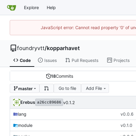
Explore
Help
JavaScript error: Cannot read property '0' of un
foundryvtt
/
kopparhavet
Code
Issues
Pull Requests
Projects
18
Commits
Go to file
Add File
master
Erebus
v0.1.2
a26cc89686
lang
v0.0.6
module
v0.1.0