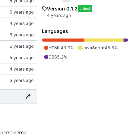
Version 0.1.2
Latest
Languages
HTML
49.3%
JavaScript
45.5%
CSS
5.2%
h personerna