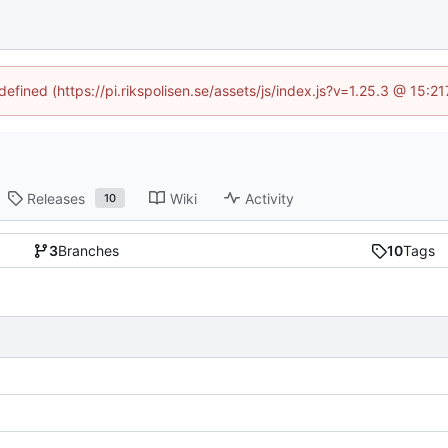
defined (https://pi.rikspolisen.se/assets/js/index.js?v=1.25.3 @ 15:
Releases
Wiki
Activity
10
3
Branches
10
Tags