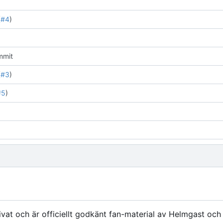
(
#4
)
mmit
(
#3
)
#5
)
vat och är officiellt godkänt fan-material av Helmgast oc