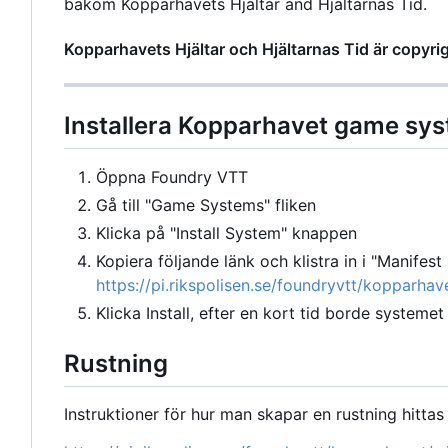
bakom Kopparhavets Hjältar and Hjältarnas Tid.
Kopparhavets Hjältar och Hjältarnas Tid är copyr
Installera Kopparhavet game sy
Öppna Foundry VTT
Gå till "Game Systems" fliken
Klicka på "Install System" knappen
Kopiera följande länk och klistra in i "Manifest 
https://pi.rikspolisen.se/foundryvtt/kopparha
Klicka Install, efter en kort tid borde systemet 
Rustning
Instruktioner för hur man skapar en rustning hittas 