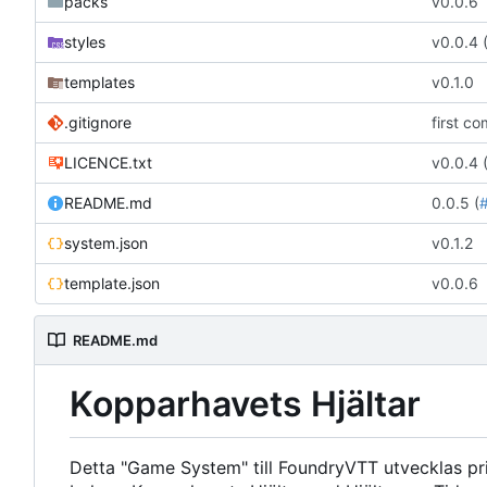
packs
v0.0.6
styles
v0.0.4 
templates
v0.1.0
.gitignore
first co
LICENCE.txt
v0.0.4 
README.md
0.0.5 (
system.json
v0.1.2
template.json
v0.0.6
README.md
Kopparhavets Hjältar
Detta "Game System" till FoundryVTT utvecklas pri