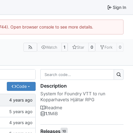
Sign In
21744). Open browser console to see more details.
1
0
0
Watch
Star
Fork
Description
Code
System for Foundry VTT to run
Kopparhavets Hjältar RPG
Readme
1.1
MiB
Releases
10