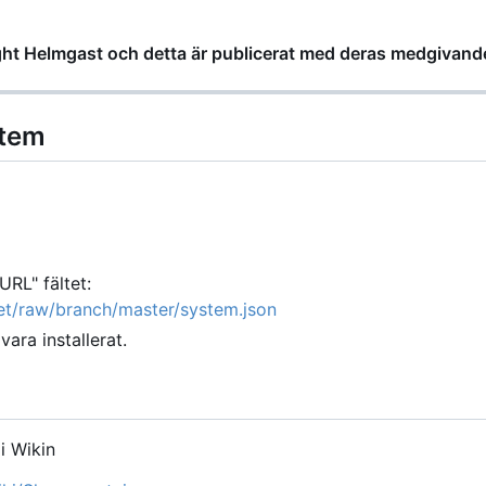
ight Helmgast och detta är publicerat med deras medgivand
stem
URL" fältet:
vet/raw/branch/master/system.json
vara installerat.
i Wikin